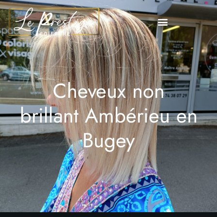
Cheveux non
brillant Ambérieu en
Bugey