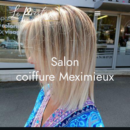
Salon
coiffure Meximieux