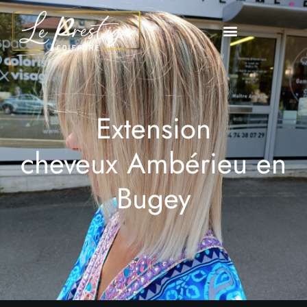
Extension
cheveux Ambérieu en
Bugey