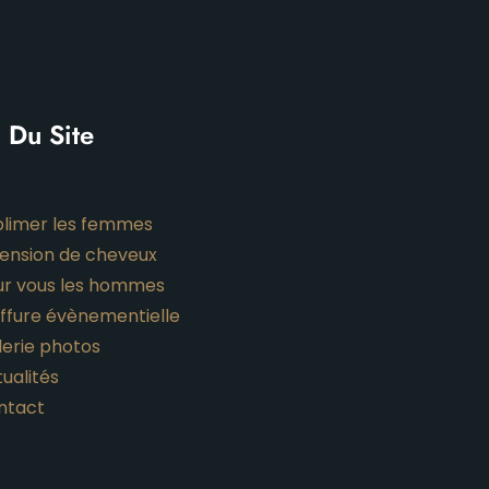
 Du Site
blimer les femmes
tension de cheveux
ur vous les hommes
iffure évènementielle
lerie photos
ualités
ntact