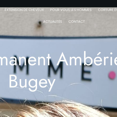
EXTENSION DE CHEVEUX
POUR VOUS LES HOMMES
COIFFURE É
ACTUALITÉS
CONTACT
rmanent Ambéri
Bugey