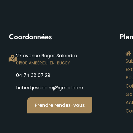
Coordonnées
Plan
27 avenue Roger Salendro
Su
01500 AMBÉRIEU-EN-BUGEY
Ex
04 74 38 07 29
Po
Co
hubertjessica.mj@gmail.com
Ga
Act
Prendre rendez-vous
Co